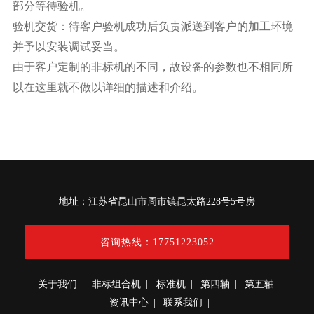
部分等待验机。
验机交货：待客户验机成功后负责派送到客户的加工环境
并予以安装调试妥当。
由于客户定制的非标机的不同，故设备的参数也不相同所
以在这里就不做以详细的描述和介绍。
地址：江苏省昆山市周市镇昆太路228号5号房
咨询热线：17751223052
关于我们
|
非标组合机
|
标准机
|
第四轴
|
第五轴
|
资讯中心
|
联系我们
|